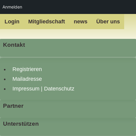
Anmelden
Zum
Login
Mitgliedschaft
news
Über uns
Inhalt
springen
Kontakt
Registrieren
Mailadresse
Impressum | Datenschutz
Partner
Unterstützen